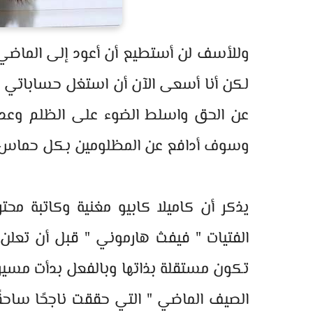
وللأسف لن أستطيع أن أعود إلى الماضي ل
لكن أنا أسعى الآن أن استغل حساباتي ال
عن الحق واسلط الضوء على الظلم وعدم
وسوف أدافع عن المظلومين بكل حماس لع
يذكر أن كاميلا كابيو مغنية وكاتبة مح
تكون مستقلة بذاتها وبالفعل بدأت مسيرته
الصيف الماضي " التي حققت ناجحًا ساحقً