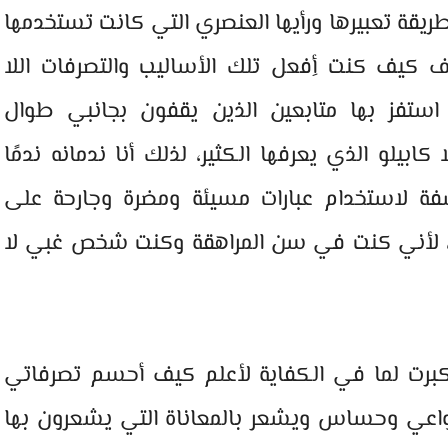
ريقة تعبيرها ورأيها العنصري التي كانت تستخدمها
ف كيف كنت أِفعل تلك الأساليب والتصرفات اللا
 استفز بها متابعين الذين يقفون بجانبي طوال
بيلو الذي يعرفها الكثير، لذلك أنا ندمانه ندمًا
سفة لاستخدام عبارات مسيئة ومضرة وجارحة على
، لأني كنت في سن المراهقة وكنت شخص غبي لا
لت لعمر 22 فنضجت وكبرت لما في الكفاية لأعلم كيف أحسم تصرفاتي
 واعي وحساس ويشعر بالمعاناة التي يشعرون بها