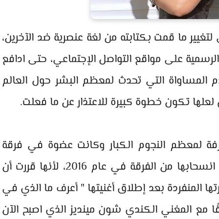
تغيير ما قمت بكتابته من لغة عنصرية ضد الآخرين،
رسمية على مواقع التواصل الإجتماعي، حتى ادافع
 المساواة التي تحدث لمعظم البشر حول العالم
لها تكون خطوة كبيرة للاعتذار عن ما فعلت.
ترفة لمعظم النجوم الكبار وكانت عضوة في فرقة
الفتيات " فيفث هارموني " قبل أن تعلن انسحابها من الفرقة في عام 2016، لأنها قررت أن
ا المنفردة بعد إطلاق أغنيتها " أعرف ما الذي في
ا مع المغني الكندي شون مينديز الذي اصبح الآن