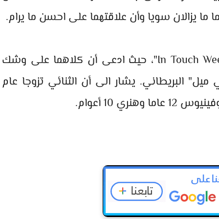
 ما يزالان سويا وأن علاقتهما على احسن ما يرام.
وكان اول من أطلق الشائعة موقع "In Touch Weekl"، حيث ادعى أن كلاهما على وشك
ل" البريطاني. يشار الى أن الثنائي تزوجا عام