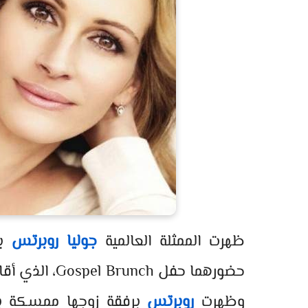
ظهرت الممثلة العالمية
جوليا روبرتس
بر
حضورهما حفل ch
وظهرت
روبرتس
برفقة زوجها ممسكة بيد