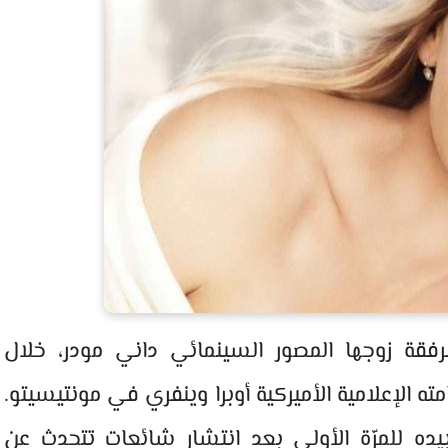
فقة زوجها المصور السينمائي داني مودر، خلال
Gospel Brun، الذي أقامته الإعلامية الأميركية أوبرا وينفري في مونتيسيتو.
ه للمرّة الأولى بعد انتشار شائعات تتحدث عن