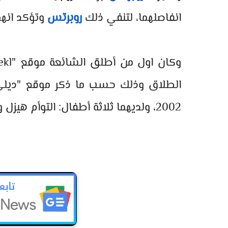
انفاصلهما، لتنفي ذلك
روبرتس
وتؤكد انهما
الطلاق وذلك حسب ما ذكر موقع "ديلي مي
2002، ولديهما ثلاثة أطفال: التوأم هيزل وفينيوس 12 عاما وهنري 10 أعوام.