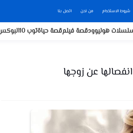
شروط الاستخدام
من نحن
اتصل بنا
لسلات هوليوود
قصة فيلم
قصة حياة
توب 10
البوكس
نفصالها عن زوجها