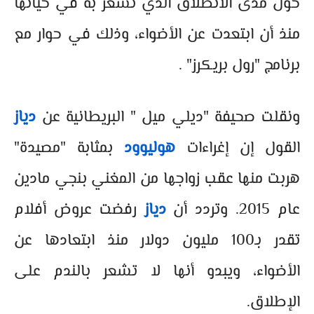
حول مدى الانطلاق الذي تشعر به في حياتها
منذ أن ابتعدت عن الأضواء، وذلك في حوار مع
برنامج "رول بريكرز" .
ونقلت صحيفة "ديلي ميل " البريطانية عن
دياز
القول إن إغراءات
هوليوود
بمثابة "مصيدة"
هربت منها عقب زواجها من المغني بنجي مادين
عام 2015. وتردد أن
دياز
رفضت عروض أفلام
تقدر بـ100 مليون دولار منذ ابتعادها عن
الأضواء، ويبدو أنها لا تشعر بالندم على
الإطلاق.