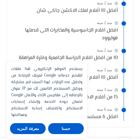
منذ 2 سنة
أفضل 10 أفلام لملك الاكشن جاكى شان
منذ 2 سنة
افضل افلام الجاسوسية والمخابرات التى قدمتها
هوليوود
منذ 2 سنة
10 من افضل افلام الدراسة الجامعية وفترة المراهقة
يستخدم الموقع الإلكتروني هذا ملفات
منذ 3 سنة
تعريف الارتباط من Google لتقديم خدماته
أفضل 10 أفلام للفنانة الامريكيه أنجلينا جولي
وتحليل عدد الزيارات. لهذا السبب تتم مشاركة
عنوان IP ووكيل المستخدم التابعين لك مع
منذ 3 سنة
Google بالإضافة إلى مقاييس الأداء والأمان
15 من أفلام الاختطاف والرهائن في تاريخ السينما
لضمان جودة الخدمة وإنشاء إحصاءات
الاستخدام واكتشاف إساءة الاستخدام
منذ 6 سنة
ومعالجتها.
افضل 6 مسلسلات تشبه مسلسل Elite
حسنا
معرفة المزيد