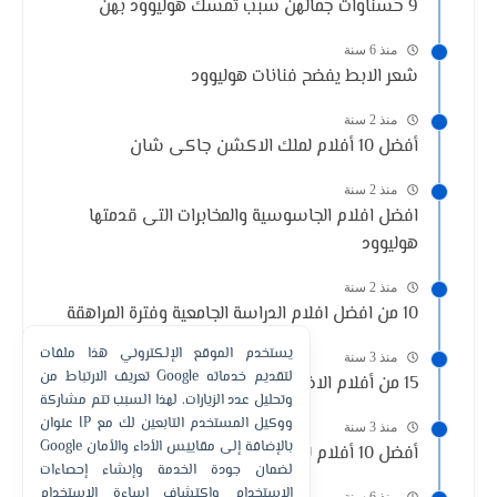
9 حسناوات جمالهن سبب تمسك هوليوود بهن
منذ 6 سنة
شعر الابط يفضح فنانات هوليوود
منذ 2 سنة
أفضل 10 أفلام لملك الاكشن جاكى شان
منذ 2 سنة
افضل افلام الجاسوسية والمخابرات التى قدمتها
هوليوود
منذ 2 سنة
10 من افضل افلام الدراسة الجامعية وفترة المراهقة
يستخدم الموقع الإلكتروني هذا ملفات
منذ 3 سنة
تعريف الارتباط من Google لتقديم خدماته
15 من أفلام الاختطاف والرهائن في تاريخ السينما
وتحليل عدد الزيارات. لهذا السبب تتم مشاركة
عنوان IP ووكيل المستخدم التابعين لك مع
منذ 3 سنة
Google بالإضافة إلى مقاييس الأداء والأمان
أفضل 10 أفلام للفنانة الامريكيه أنجلينا جولي
لضمان جودة الخدمة وإنشاء إحصاءات
الاستخدام واكتشاف إساءة الاستخدام
منذ 6 سنة