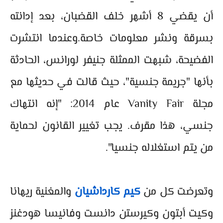
أن يقضي 8 أشهر خلف القضبان، بعد إدانته
بسرقة ونشر معلومات خاصة.وعندما انتشرت
الفضيحة، شبهت الممثلة جنيفر لورانس، الحادثة
بأنها "جريمة جنسية"، حيث قالت في حديثها مع
مجلة Vanity Fair عام 2014: "إنه انتهاك
جنسي، هذا مقرف. يجب تغيير القانون لحماية
من يتم استغلاله جنسيا".
وتعرضت كل من
كيم كارداشيان
والمغنية ريهانا
وكيت أبتون وكيرستن دانست وفانيسا هودغنز