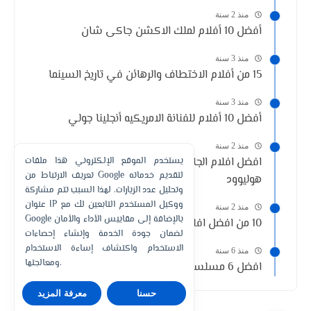
منذ 2 سنة
أفضل 10 أفلام لملك الاكشن جاكى شان
منذ 3 سنة
15 من أفلام الاختطاف والرهائن في تاريخ السينما
منذ 3 سنة
أفضل 10 أفلام للفنانة الامريكيه أنجلينا جولي
منذ 2 سنة
افضل افلام الجاسوسية والمخابرات التى قدمتها
يستخدم الموقع الإلكتروني هذا ملفات
تعريف الارتباط من Google لتقديم خدماته
هوليوود
وتحليل عدد الزيارات. لهذا السبب تتم مشاركة
عنوان IP ووكيل المستخدم التابعين لك مع
منذ 2 سنة
Google بالإضافة إلى مقاييس الأداء والأمان
10 من افضل افلام الدراسة الجامعية وفترة المراهقة
لضمان جودة الخدمة وإنشاء إحصاءات
الاستخدام واكتشاف إساءة الاستخدام
منذ 6 سنة
ومعالجتها.
افضل 6 مسلسلات تشبه مسلسل Elite
حسنا
معرفة المزيد