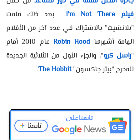
جائزة أفضل ممثلة في دور مساعد
من خلال
فيلم I'm Not There
بعد ذلك قامت
"بلانشيت" بالاشتراك في عدد آخر من الأفلام
الهامة أشهرها
Robin Hood
عام 2010 أمام
"
راسل كرو
"، والجزء الأول من الثلاثية الجديدة
للمخرج "بيتر جاكسون"
The Hobbit
.