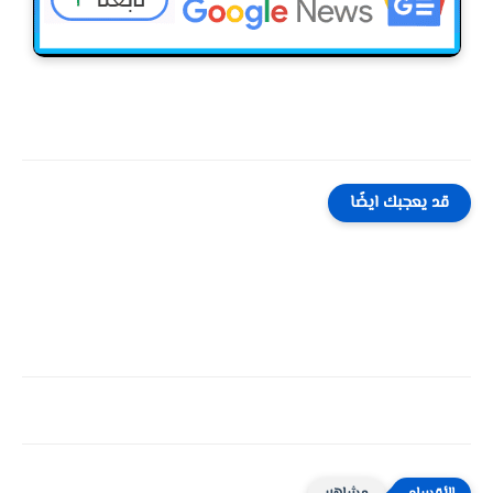
قد يعجبك ايضًا