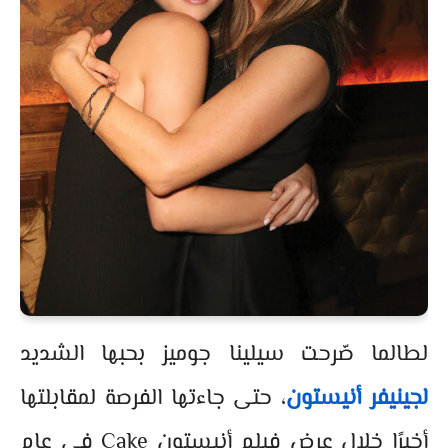
لطالما صّرحت سيلينا جوميز بحبها الشديد
لجينيفر أنيستون
، حتى جاءتها الفرصة لمقابلتها
أخيرًا خلال عرض فيلم أنيستون Cake في عام