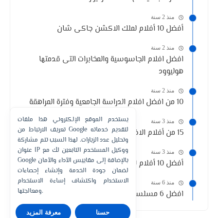
منذ 2 سنة
أفضل 10 أفلام لملك الاكشن جاكى شان
منذ 2 سنة
افضل افلام الجاسوسية والمخابرات التى قدمتها
هوليوود
منذ 2 سنة
10 من افضل افلام الدراسة الجامعية وفترة المراهقة
يستخدم الموقع الإلكتروني هذا ملفات
منذ 3 سنة
تعريف الارتباط من Google لتقديم خدماته
15 من أفلام الاختطاف والرهائن في تاريخ السينما
وتحليل عدد الزيارات. لهذا السبب تتم مشاركة
عنوان IP ووكيل المستخدم التابعين لك مع
منذ 3 سنة
Google بالإضافة إلى مقاييس الأداء والأمان
أفضل 10 أفلام للفنانة الامريكيه أنجلينا جولي
لضمان جودة الخدمة وإنشاء إحصاءات
الاستخدام واكتشاف إساءة الاستخدام
منذ 6 سنة
ومعالجتها.
افضل 6 مسلسلات تشبه مسلسل Elite
حسنا
معرفة المزيد