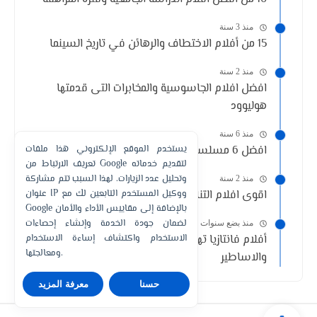
منذ 3 سنة
15 من أفلام الاختطاف والرهائن في تاريخ السينما
منذ 2 سنة
افضل افلام الجاسوسية والمخابرات التى قدمتها
هوليوود
منذ 6 سنة
يستخدم الموقع الإلكتروني هذا ملفات
افضل 6 مسلسلات تشبه مسلسل Elite
تعريف الارتباط من Google لتقديم خدماته
وتحليل عدد الزيارات. لهذا السبب تتم مشاركة
منذ 2 سنة
عنوان IP ووكيل المستخدم التابعين لك مع
اقوى افلام التنانين والمخلوقات التى تنفث النار
Google بالإضافة إلى مقاييس الأداء والأمان
لضمان جودة الخدمة وإنشاء إحصاءات
منذ بضع سنوات
الاستخدام واكتشاف إساءة الاستخدام
أفلام فانتازيا تهرب بك من الواقع إلى عالم السحر
ومعالجتها.
والاساطير
حسنا
معرفة المزيد