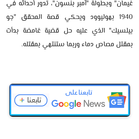
غيمان" وبطولة "آمبر بنسون"، تدور أحداثه في
1940 بهوليوود ويحكي قصة المحقق "جو
بيلسيك" الذي عليه حل قضية غامضة بدأت
بمقتل مصاص دماء وربما ستنتهي بمقتله.