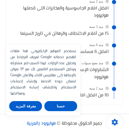
منذ 2 سنة
افضل افلام الجاسوسية والمخابرات التى قدمتها
هوليوود
منذ 3 سنة
15 من أفلام الاختطاف والرهائن في تاريخ السينما
منذ 6 سنة
افضل 6 مسلسلات تشبه مسلسل Elite
يستخدم الموقع الإلكتروني هذا ملفات
تعريف الارتباط من Google لتقديم خدماته
وتحليل عدد الزيارات. لهذا السبب تتم مشاركة
منذ بضع سنوات
الشقراوات الإستراليات الثمانية الأكثر شهرة في
عنوان IP ووكيل المستخدم التابعين لك مع
Google بالإضافة إلى مقاييس الأداء والأمان
هوليوود
لضمان جودة الخدمة وإنشاء إحصاءات
الاستخدام واكتشاف إساءة الاستخدام
منذ 2 سنة
ومعالجتها.
10 من افضل افلام الدراسة الجامعية وفترة المراهقة
حسنا
معرفة المزيد
جميع الحقوق محفوظة ©
هوليوود بالعربية